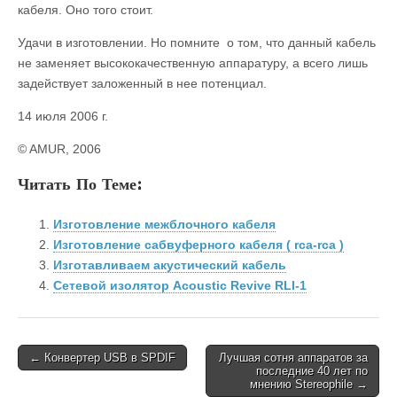
кабеля. Оно того стоит.
Удачи в изготовлении. Но помните о том, что данный кабель
не заменяет высококачественную аппаратуру, а всего лишь
задействует заложенный в нее потенциал.
14 июля 2006 г.
© AMUR, 2006
Читать По Теме:
Изготовление межблочного кабеля
Изготовление сабвуферного кабеля ( rca-rca )
Изготавливаем акустический кабель
Сетевой изолятор Acoustic Revive RLI-1
Post
← Конвертер USB в SPDIF
Лучшая сотня аппаратов за
последние 40 лет по
navigation
мнению Stereophile →