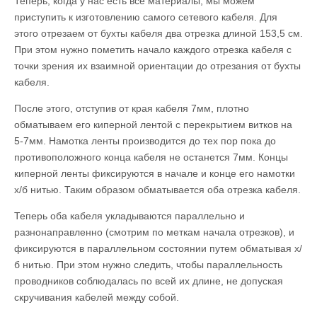
Теперь, когда у нас есть все материалы, мы можем
приступить к изготовлению самого сетевого кабеля. Для
этого отрезаем от бухты кабеля два отрезка длиной 153,5 см.
При этом нужно пометить начало каждого отрезка кабеля с
точки зрения их взаимной ориентации до отрезания от бухты
кабеля.
После этого, отступив от края кабеля 7мм, плотно
обматываем его киперной лентой с перекрытием витков на
5-7мм. Намотка ленты производится до тех пор пока до
противоположного конца кабеля не останется 7мм. Концы
киперной ленты фиксируются в начале и конце его намотки
х/б нитью. Таким образом обматывается оба отрезка кабеля.
Теперь оба кабеля укладываются параллельно и
разнонаправленно (смотрим по меткам начала отрезков), и
фиксируются в параллельном состоянии путем обматывая х/
б нитью. При этом нужно следить, чтобы параллельность
проводников соблюдалась по всей их длине, не допуская
скручивания кабелей между собой.