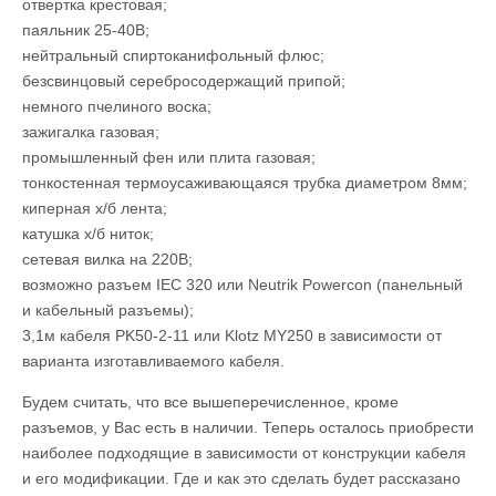
отвертка крестовая;
паяльник 25-40В;
нейтральный спиртоканифольный флюс;
безсвинцовый серебросодержащий припой;
немного пчелиного воска;
зажигалка газовая;
промышленный фен или плита газовая;
тонкостенная термоусаживающаяся трубка диаметром 8мм;
киперная х/б лента;
катушка х/б ниток;
сетевая вилка на 220В;
возможно разъем IEC 320 или Neutrik Powercon (панельный
и кабельный разъемы);
3,1м кабеля PK50-2-11 или Klotz MY250 в зависимости от
варианта изготавливаемого кабеля.
Будем считать, что все вышеперечисленное, кроме
разъемов, у Вас есть в наличии. Теперь осталось приобрести
наиболее подходящие в зависимости от конструкции кабеля
и его модификации. Где и как это сделать будет рассказано