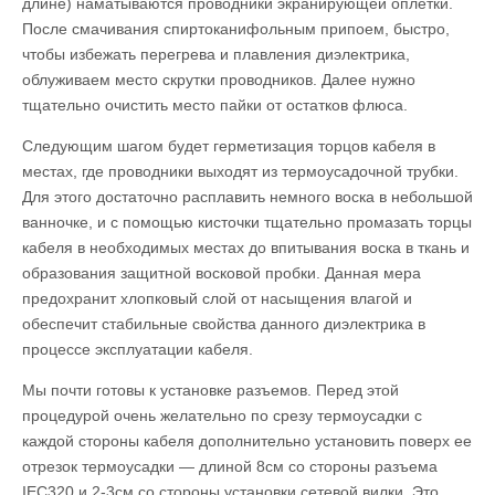
длине) наматываются проводники экранирующей оплетки.
После смачивания спиртоканифольным припоем, быстро,
чтобы избежать перегрева и плавления диэлектрика,
облуживаем место скрутки проводников. Далее нужно
тщательно очистить место пайки от остатков флюса.
Следующим шагом будет герметизация торцов кабеля в
местах, где проводники выходят из термоусадочной трубки.
Для этого достаточно расплавить немного воска в небольшой
ванночке, и с помощью кисточки тщательно промазать торцы
кабеля в необходимых местах до впитывания воска в ткань и
образования защитной восковой пробки. Данная мера
предохранит хлопковый слой от насыщения влагой и
обеспечит стабильные свойства данного диэлектрика в
процессе эксплуатации кабеля.
Мы почти готовы к установке разъемов. Перед этой
процедурой очень желательно по срезу термоусадки с
каждой стороны кабеля дополнительно установить поверх ее
отрезок термоусадки — длиной 8см со стороны разъема
IEC320 и 2-3см со стороны установки сетевой вилки. Это