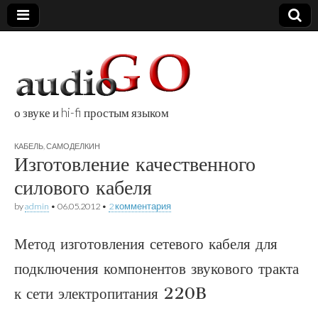
о звуке и hi-fi простым языком
audioGO
КАБЕЛЬ
,
САМОДЕЛКИН
Изготовление качественного
силового кабеля
by
admin
•
06.05.2012
•
2 комментария
Метод изготовления сетевого кабеля для
подключения компонентов звукового тракта
к сети электропитания 220B