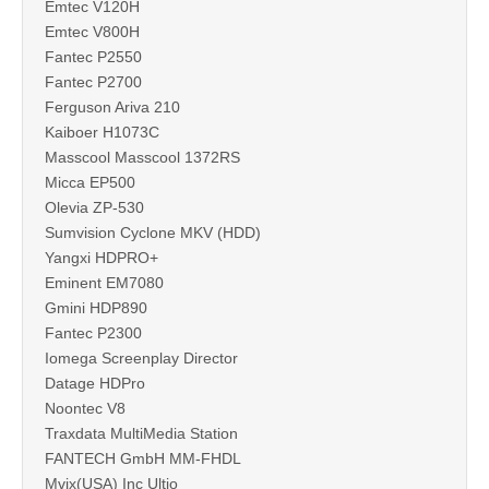
Emtec V120H
Emtec V800H
Fantec P2550
Fantec P2700
Ferguson Ariva 210
Kaiboer H1073C
Masscool Masscool 1372RS
Micca EP500
Olevia ZP-530
Sumvision Cyclone MKV (HDD)
Yangxi HDPRO+
Eminent EM7080
Gmini HDP890
Fantec P2300
Iomega Screenplay Director
Datage HDPro
Noontec V8
Traxdata MultiMedia Station
FANTECH GmbH MM-FHDL
Mvix(USA) Inc Ultio