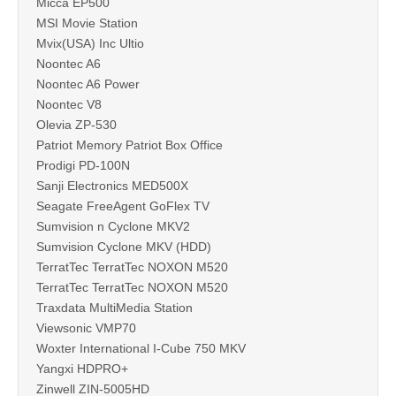
Micca EP500
MSI Movie Station
Mvix(USA) Inc Ultio
Noontec A6
Noontec A6 Power
Noontec V8
Olevia ZP-530
Patriot Memory Patriot Box Office
Prodigi PD-100N
Sanji Electronics MED500X
Seagate FreeAgent GoFlex TV
Sumvision n Cyclone MKV2
Sumvision Cyclone MKV (HDD)
TerratTec TerratTec NOXON M520
TerratTec TerratTec NOXON M520
Traxdata MultiMedia Station
Viewsonic VMP70
Woxter International I-Cube 750 MKV
Yangxi HDPRO+
Zinwell ZIN-5005HD