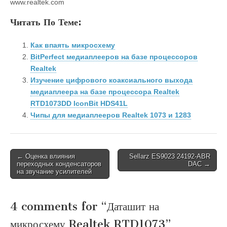
www.realtek.com
Читать По Теме:
Как впаять микросхему
BitPerfect медиаплееров на базе процессоров
Realtek
Изучение цифрового коаксиального выхода
медиаплеера на базе процессора Realtek
RTD1073DD IconBit HDS41L
Чипы для медиаплееров Realtek 1073 и 1283
Post
← Оценка влияния
Sellarz ES9023 24192-ABR
переходных конденсаторов
DAC →
navigation
на звучание усилителей
4 comments for “
Даташит на
микросхему Realtek RTD1073
”