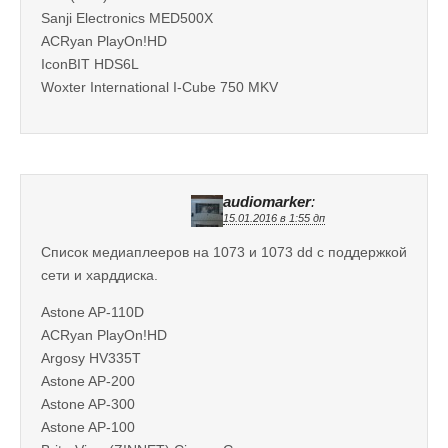
Sanji Electronics MED500X
ACRyan PlayOn!HD
IconBIT HDS6L
Woxter International I-Cube 750 MKV
audiomarker
:
15.01.2016 в 1:55 дп
Cписок медиаплееров на 1073 и 1073 dd с поддержкой
сети и харддиска.
Astone AP-110D
ACRyan PlayOn!HD
Argosy HV335T
Astone AP-200
Astone AP-300
Astone AP-100