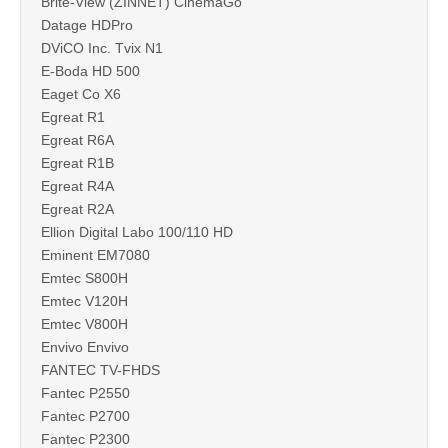
Brite-View (ZINNET) CinemaGo
Datage HDPro
DViCO Inc. Tvix N1
E-Boda HD 500
Eaget Co X6
Egreat R1
Egreat R6A
Egreat R1B
Egreat R4A
Egreat R2A
Ellion Digital Labo 100/110 HD
Eminent EM7080
Emtec S800H
Emtec V120H
Emtec V800H
Envivo Envivo
FANTEC TV-FHDS
Fantec P2550
Fantec P2700
Fantec P2300