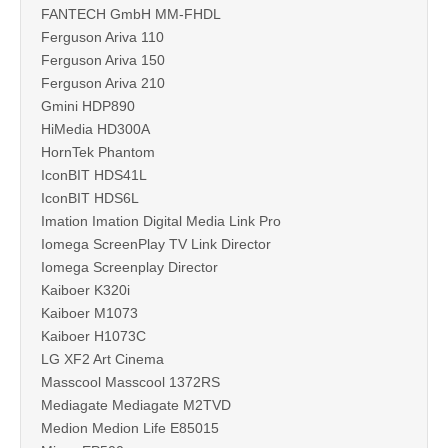
FANTECH GmbH MM-FHDL
Ferguson Ariva 110
Ferguson Ariva 150
Ferguson Ariva 210
Gmini HDP890
HiMedia HD300A
HornTek Phantom
IconBIT HDS41L
IconBIT HDS6L
Imation Imation Digital Media Link Pro
Iomega ScreenPlay TV Link Director
Iomega Screenplay Director
Kaiboer K320i
Kaiboer M1073
Kaiboer H1073C
LG XF2 Art Cinema
Masscool Masscool 1372RS
Mediagate Mediagate M2TVD
Medion Medion Life E85015