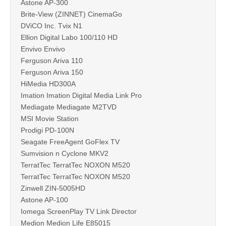
Astone AP-300
Brite-View (ZINNET) CinemaGo
DViCO Inc. Tvix N1
Ellion Digital Labo 100/110 HD
Envivo Envivo
Ferguson Ariva 110
Ferguson Ariva 150
HiMedia HD300A
Imation Imation Digital Media Link Pro
Mediagate Mediagate M2TVD
MSI Movie Station
Prodigi PD-100N
Seagate FreeAgent GoFlex TV
Sumvision n Cyclone MKV2
TerratTec TerratTec NOXON M520
TerratTec TerratTec NOXON M520
Zinwell ZIN-5005HD
Astone AP-100
Iomega ScreenPlay TV Link Director
Medion Medion Life E85015