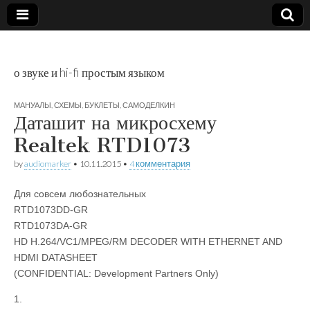
о звуке и hi-fi простым языком
audioGO
МАНУАЛЫ, СХЕМЫ, БУКЛЕТЫ
,
САМОДЕЛКИН
Даташит на микросхему
Realtek RTD1073
by
audiomarker
•
10.11.2015
•
4 комментария
Для совсем любознательных
RTD1073DD-GR
RTD1073DA-GR
HD H.264/VC1/MPEG/RM DECODER WITH ETHERNET AND
HDMI DATASHEET
(CONFIDENTIAL: Development Partners Only)
1.