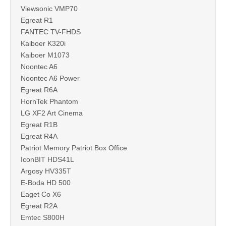
Viewsonic VMP70
Egreat R1
FANTEC TV-FHDS
Kaiboer K320i
Kaiboer M1073
Noontec A6
Noontec A6 Power
Egreat R6A
HornTek Phantom
LG XF2 Art Cinema
Egreat R1B
Egreat R4A
Patriot Memory Patriot Box Office
IconBIT HDS41L
Argosy HV335T
E-Boda HD 500
Eaget Co X6
Egreat R2A
Emtec S800H