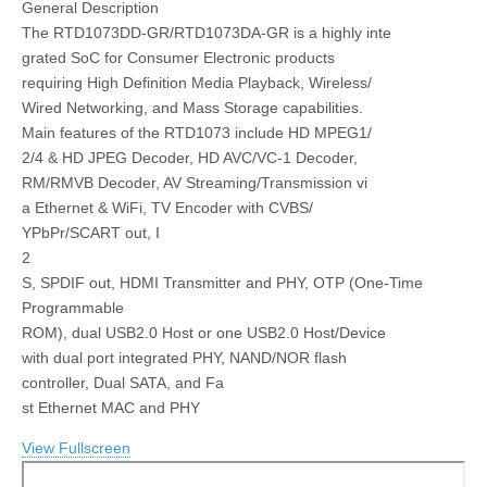
General Description
The RTD1073DD-GR/RTD1073DA-GR is a highly inte
grated SoC for Consumer Electronic products
requiring High Definition Media Playback, Wireless/
Wired Networking, and Mass Storage capabilities.
Main features of the RTD1073 include HD MPEG1/
2/4 & HD JPEG Decoder, HD AVC/VC-1 Decoder,
RM/RMVB Decoder, AV Streaming/Transmission vi
a Ethernet & WiFi, TV Encoder with CVBS/
YPbPr/SCART out, I
2
S, SPDIF out, HDMI Transmitter and PHY, OTP (One-Time
Programmable
ROM), dual USB2.0 Host or one USB2.0 Host/Device
with dual port integrated PHY, NAND/NOR flash
controller, Dual SATA, and Fa
st Ethernet MAC and PHY
View Fullscreen
Перейти