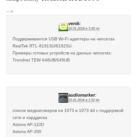
--->
venik
:
10.01.2016 в 3:30 пп
Поддерживаются USB Wi-Fi адаптеры на чипсетах
RealTek RTL-8191SU/8192SU.
Примеры готовых устройств на данных чипсетах:
Trendnet TEW-648UB/649UB
audiomarker
:
15.01.2016 в 1:52 дп
список медиаплееров на 1073 и 1073 dd с поддержкой
сети и харддиска.
Astone AP-110D
Astone AP-200