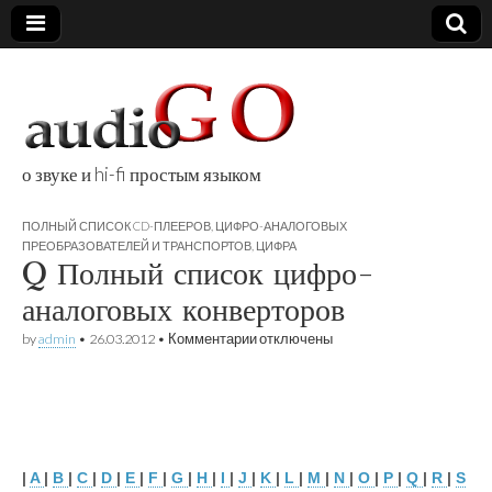
о звуке и hi-fi простым языком
audioGO
ПОЛНЫЙ СПИСОК CD-ПЛЕЕРОВ, ЦИФРО-АНАЛОГОВЫХ
ПРЕОБРАЗОВАТЕЛЕЙ И ТРАНСПОРТОВ
,
ЦИФРА
Q Полный список цифро-
аналоговых конверторов
к
by
admin
•
26.03.2012
•
Комментарии
отключены
записи
Q
Полный
список
цифро-
аналоговых
конверторов
|
A
|
B
|
C
|
D
|
E
|
F
|
G
|
H
|
I
|
J
|
K
|
L
|
M
|
N
|
O
|
P
|
Q
|
R
|
S