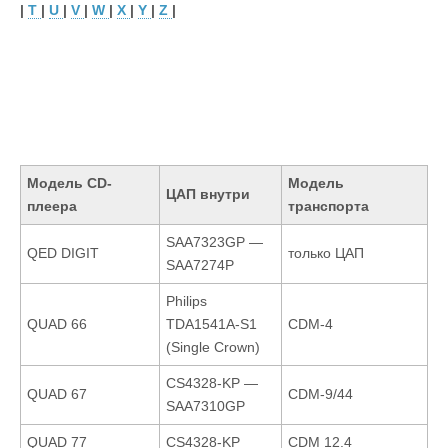
|
T
|
U
|
V
|
W
|
X
|
Y
|
Z
|
Модель CD-
Модель
ЦАП внутри
плеера
транспорта
SAA7323GP —
QED DIGIT
только ЦАП
SAA7274P
Philips
QUAD 66
TDA1541A-S1
CDM-4
(Single Crown)
CS4328-KP —
QUAD 67
CDM-9/44
SAA7310GP
QUAD 77
CS4328-KP
CDM 12.4