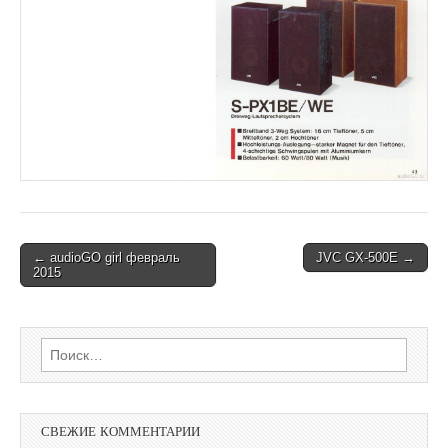
Post
← audioGO girl февраль
JVC GX-500E →
2015
navigation
Найти:
СВЕЖИЕ КОММЕНТАРИИ