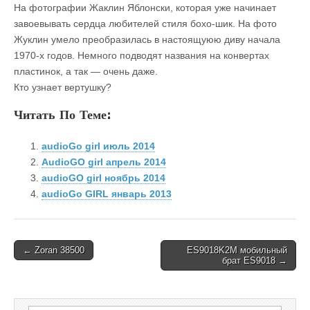
На фотографии Жаклин Яблонски, которая уже начинает
завоевывать сердца любителей стиля бохо-шик. На фото
Жуклин умело преобразилась в настоящуюю диву начала
1970-х годов. Немного подводят названия на конвертах
пластинок, а так — очень даже.
Кто узнает вертушку?
Читать По Теме:
audioGo girl июль 2014
AudioGO girl апрель 2014
audioGO girl ноябрь 2014
audioGo GIRL январь 2013
Post
← Zoran 38500
ES9018K2M мобильный
брат ES9018 →
navigation