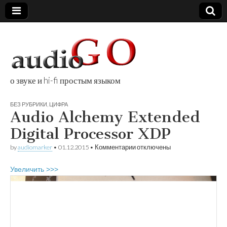
о звуке и hi-fi простым языком
audioGO
БЕЗ РУБРИКИ
,
ЦИФРА
Audio Alchemy Extended
Digital Processor XDP
к
by
audiomarker
•
01.12.2015
•
Комментарии
отключены
записи
Audio
Увеличить >>>
Alchemy
Extended
Digital
Processor
XDP