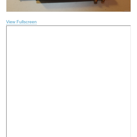
View Fullscreen
Перейти
к
содержимому
PDF