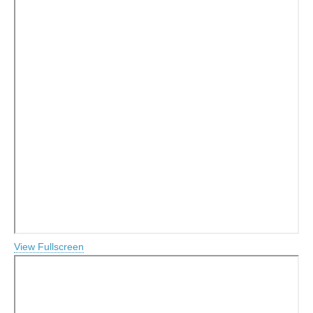
View Fullscreen
Перейти
к
содержимому
PDF